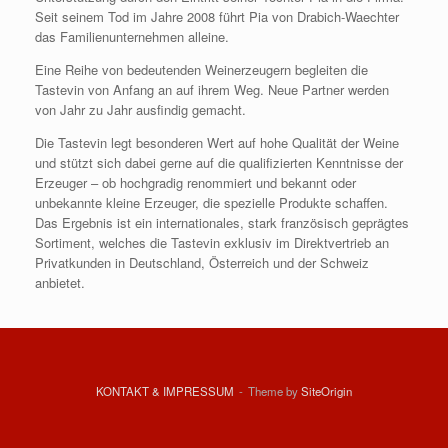
Seit seinem Tod im Jahre 2008 führt Pia von Drabich-Waechter
das Familienunternehmen alleine.
Eine Reihe von bedeutenden Weinerzeugern begleiten die
Tastevin von Anfang an auf ihrem Weg. Neue Partner werden
von Jahr zu Jahr ausfindig gemacht.
Die Tastevin legt besonderen Wert auf hohe Qualität der Weine
und stützt sich dabei gerne auf die qualifizierten Kenntnisse der
Erzeuger – ob hochgradig renommiert und bekannt oder
unbekannte kleine Erzeuger, die spezielle Produkte schaffen.
Das Ergebnis ist ein internationales, stark französisch geprägtes
Sortiment, welches die Tastevin exklusiv im Direktvertrieb an
Privatkunden in Deutschland, Österreich und der Schweiz
anbietet.
KONTAKT & IMPRESSUM
Theme by
SiteOrigin